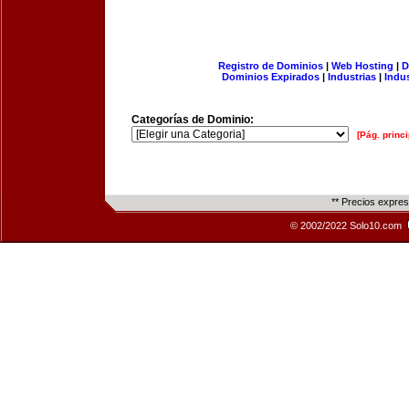
Registro de Dominios
|
Web Hosting
|
D
Dominios Expirados
|
Industrias
|
Indu
Categorías de Dominio:
[Pág. princi
** Precios expre
© 2002/2022 Solo10.com