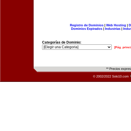
Registro de Dominios
|
Web Hosting
|
D
Dominios Expirados
|
Industrias
|
Indu
Categorías de Dominio:
[Pág. princi
** Precios expre
© 2002/2022 Solo10.com