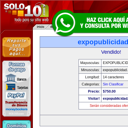
expopublicida
Vendido!
Mayusculas:
EXPOPUBLICI
Minusculas:
expopublicidad
Longitud:
14 caracteres
Categorias:
Sin Clasificar
Precio:
$750.00
Visitar!
expopublicida
Serán consideradas ofer