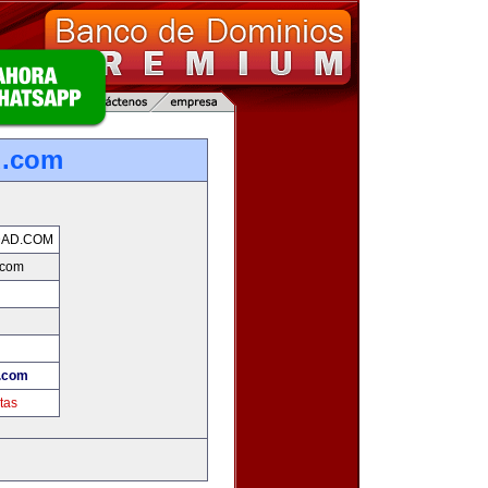
d.com
DAD.COM
.com
d.com
tas