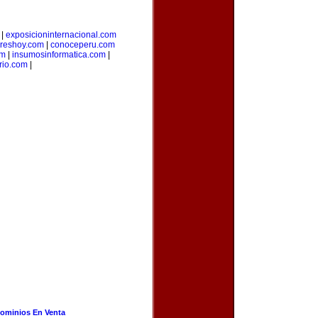
|
exposicioninternacional.com
reshoy.com
|
conoceperu.com
om
|
insumosinformatica.com
|
rio.com
|
ominios En Venta