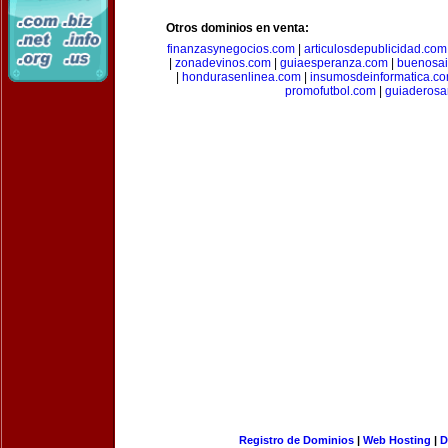
Otros dominios en venta:
finanzasynegocios.com
|
articulosdepublicidad.com
|
zonadevinos.com
|
guiaesperanza.com
|
buenosai
|
hondurasenlinea.com
|
insumosdeinformatica.c
promofutbol.com
|
guiaderosa
Registro de Dominios
|
Web Hosting
|
D