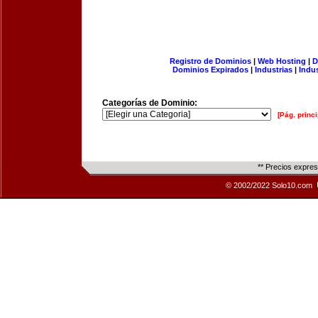
Registro de Dominios
|
Web Hosting
|
D
Dominios Expirados
|
Industrias
|
Indu
Categorías de Dominio:
[Pág. princi
** Precios expre
© 2002/2022 Solo10.com