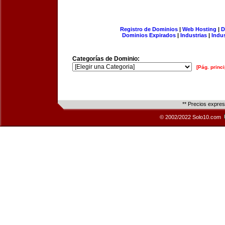
Registro de Dominios
|
Web Hosting
|
D
Dominios Expirados
|
Industrias
|
Indu
Categorías de Dominio:
[Pág. princi
** Precios expre
© 2002/2022 Solo10.com