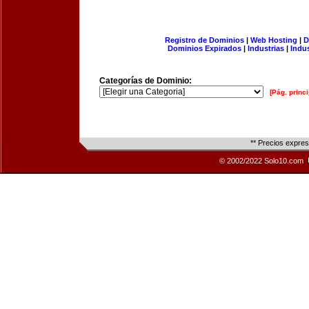
Registro de Dominios
|
Web Hosting
|
D
Dominios Expirados
|
Industrias
|
Indu
Categorías de Dominio:
[Pág. princi
** Precios expre
© 2002/2022 Solo10.com