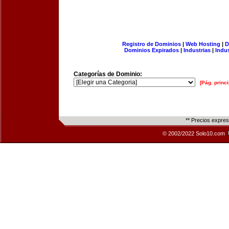
Registro de Dominios
|
Web Hosting
|
D
Dominios Expirados
|
Industrias
|
Indu
Categorías de Dominio:
[Pág. princi
** Precios expre
© 2002/2022 Solo10.com