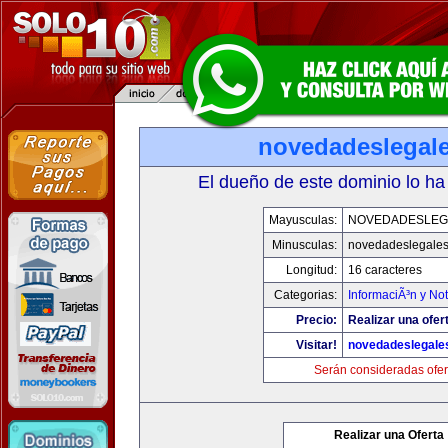
novedadeslegal
El dueño de este dominio lo ha
Mayusculas:
NOVEDADESLEG
Minusculas:
novedadeslegale
Longitud:
16 caracteres
Categorias:
InformaciÃ³n y Not
Precio:
Realizar una ofer
Visitar!
novedadeslegale
Serán consideradas ofer
Realizar una Oferta