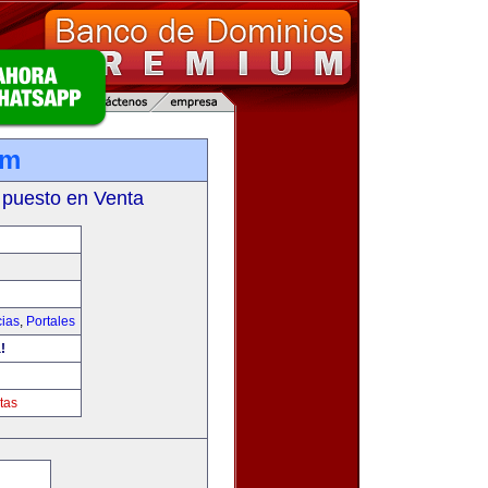
om
 puesto en Venta
cias
,
Portales
!
tas