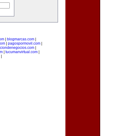
com
|
blogmarcas.com
|
com
|
pagospormovil.com
|
cciondenegocios.com
|
om
|
tucumanvirtual.com
|
|