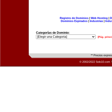
Registro de Dominios
|
Web Hosting
|
D
Dominios Expirados
|
Industrias
|
Indu
Categorías de Dominio:
[Pág. princi
** Precios expre
© 2002/2022 Solo10.com