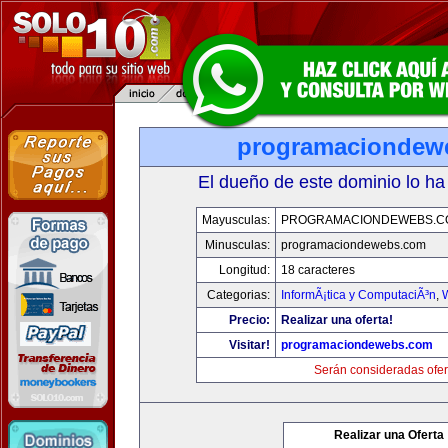
programaciondew
El dueño de este dominio lo ha
Mayusculas:
PROGRAMACIONDEWEBS.C
Minusculas:
programaciondewebs.com
Longitud:
18 caracteres
Categorias:
InformÃ¡tica y ComputaciÃ³n
,
Precio:
Realizar una oferta!
Visitar!
programaciondewebs.com
Serán consideradas ofer
Realizar una Oferta