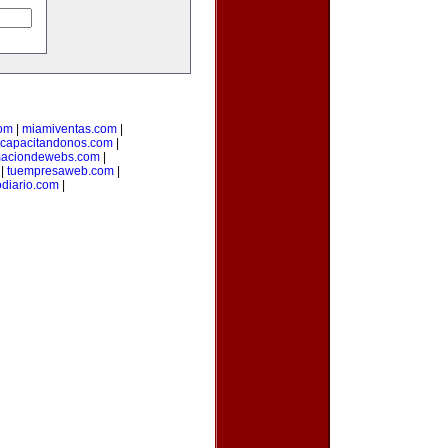
com
|
miamiventas.com
|
capacitandonos.com
|
maciondewebs.com
|
|
tuempresaweb.com
|
odiario.com
|