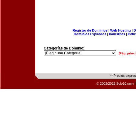
Registro de Dominios
|
Web Hosting
|
D
Dominios Expirados
|
Industrias
|
Indu
Categorías de Dominio:
[Pág. princi
** Precios expre
© 2002/2022 Solo10.com