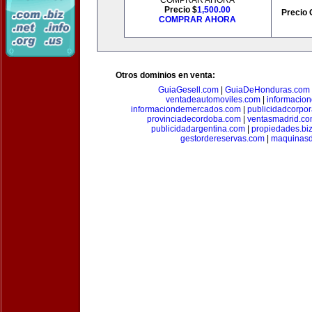
COMPRAR AHORA
Precio $
1,500.00
Precio 
COMPRAR AHORA
Otros dominios en venta:
GuiaGesell.com
|
GuiaDeHonduras.com
ventadeautomoviles.com
|
informacio
informaciondemercados.com
|
publicidadcorpor
provinciadecordoba.com
|
ventasmadrid.c
publicidadargentina.com
|
propiedades.bi
gestordereservas.com
|
maquinasd