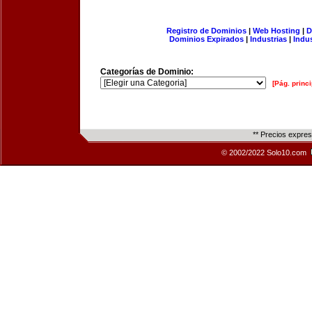
Registro de Dominios
|
Web Hosting
|
D
Dominios Expirados
|
Industrias
|
Indu
Categorías de Dominio:
[Pág. princi
** Precios expre
© 2002/2022 Solo10.com