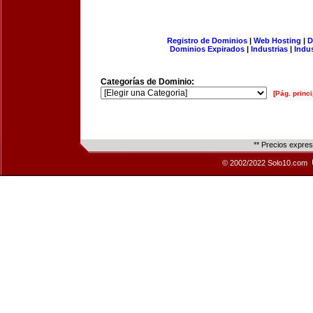
Registro de Dominios
|
Web Hosting
|
D
Dominios Expirados
|
Industrias
|
Indu
Categorías de Dominio:
[Pág. princi
** Precios expre
© 2002/2022 Solo10.com