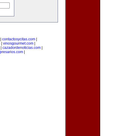
|
contactosycitas.com
|
m
|
vinosgourmet.com
|
|
cazadordenoticias.com
|
presarios.com
|