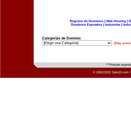
Registro de Dominios
|
Web Hosting
|
D
Dominios Expirados
|
Industrias
|
Indu
Categorías de Dominio:
[Pág. princi
** Precios expre
© 2002/2022 Solo10.com