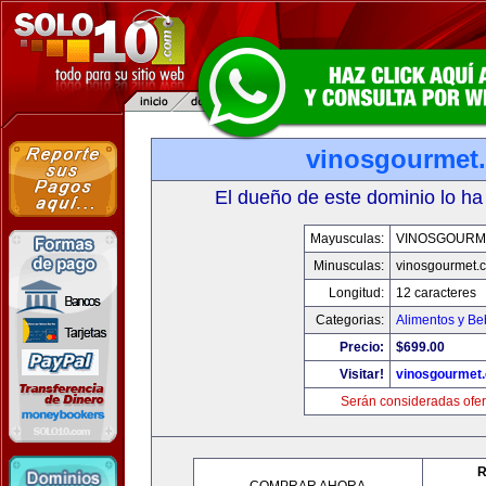
vinosgourmet
El dueño de este dominio lo ha
Mayusculas:
VINOSGOURM
Minusculas:
vinosgourmet.
Longitud:
12 caracteres
Categorias:
Alimentos y Be
Precio:
$699.00
Visitar!
vinosgourmet
Serán consideradas ofer
R