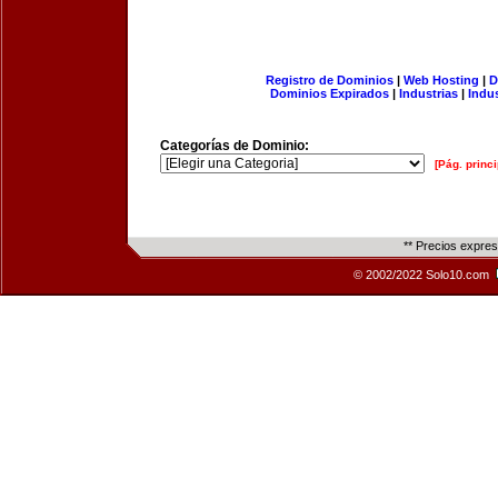
Registro de Dominios
|
Web Hosting
|
D
Dominios Expirados
|
Industrias
|
Indu
Categorías de Dominio:
[Pág. princi
** Precios expre
© 2002/2022 Solo10.com