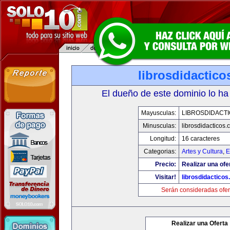
librosdidactic
El dueño de este dominio lo ha
Mayusculas:
LIBROSDIDACT
Minusculas:
librosdidacticos
Longitud:
16 caracteres
Categorias:
Artes y Cultura
,
E
Precio:
Realizar una ofe
Visitar!
librosdidactico
Serán consideradas ofer
Realizar una Oferta