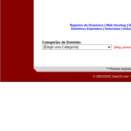
Registro de Dominios
|
Web Hosting
|
D
Dominios Expirados
|
Industrias
|
Indu
Categorías de Dominio:
[Pág. princi
** Precios expre
© 2002/2022 Solo10.com