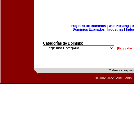
Registro de Dominios
|
Web Hosting
|
D
Dominios Expirados
|
Industrias
|
Indu
Categorías de Dominio:
[Pág. princi
** Precios expre
© 2002/2022 Solo10.com