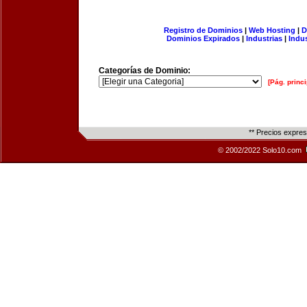
Registro de Dominios
|
Web Hosting
|
D
Dominios Expirados
|
Industrias
|
Indu
Categorías de Dominio:
[Pág. princi
** Precios expre
© 2002/2022 Solo10.com