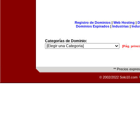
Registro de Dominios
|
Web Hosting
|
D
Dominios Expirados
|
Industrias
|
Indu
Categorías de Dominio:
[Pág. princi
** Precios expre
© 2002/2022 Solo10.com