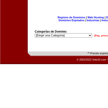
Registro de Dominios
|
Web Hosting
|
D
Dominios Expirados
|
Industrias
|
Indu
Categorías de Dominio:
[Pág. princi
** Precios expre
© 2002/2022 Solo10.com