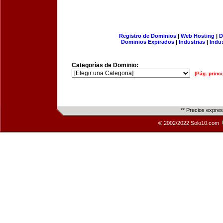
Registro de Dominios
|
Web Hosting
|
D
Dominios Expirados
|
Industrias
|
Indu
Categorías de Dominio:
[Pág. princi
** Precios expre
© 2002/2022 Solo10.com