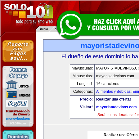
mayoristadevin
El dueño de este dominio lo ha
Mayusculas:
MAYORISTADEVINOS.C
Minusculas:
mayoristadevinos.com
Longitud:
16 caracteres
Categorias:
Alimentos y Bebidas
,
Emp
Precio:
Realizar una oferta!
Visitar!
mayoristadevinos.com
Serán consideradas ofer
Realizar una Oferta