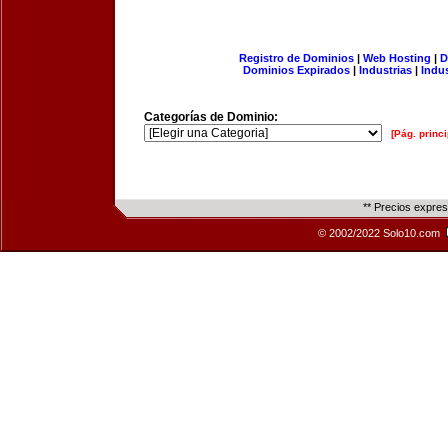
Registro de Dominios
|
Web Hosting
|
D
Dominios Expirados
|
Industrias
|
Indu
Categorías de Dominio:
[Pág. princi
** Precios expre
© 2002/2022 Solo10.com