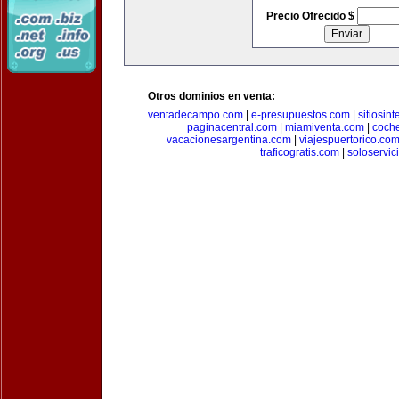
Precio Ofrecido $
Otros dominios en venta:
ventadecampo.com
|
e-presupuestos.com
|
sitiosin
paginacentral.com
|
miamiventa.com
|
coch
vacacionesargentina.com
|
viajespuertorico.co
traficogratis.com
|
soloservic