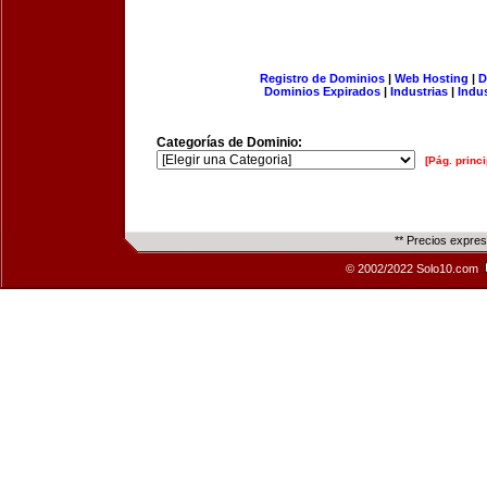
Registro de Dominios
|
Web Hosting
|
D
Dominios Expirados
|
Industrias
|
Indu
Categorías de Dominio:
[Pág. princi
** Precios expre
© 2002/2022 Solo10.com