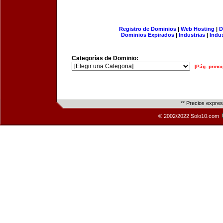
Registro de Dominios
|
Web Hosting
|
D
Dominios Expirados
|
Industrias
|
Indu
Categorías de Dominio:
[Pág. princi
** Precios expre
© 2002/2022 Solo10.com