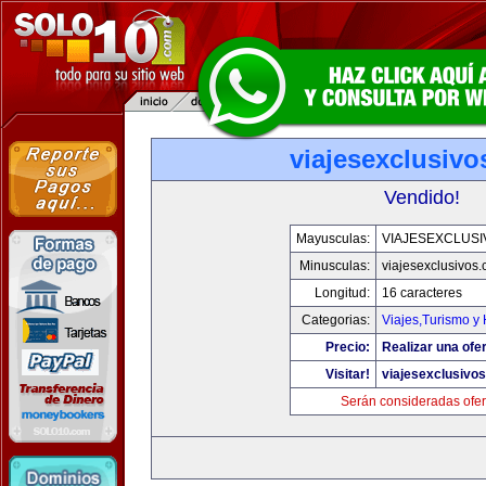
viajesexclusiv
Vendido!
Mayusculas:
VIAJESEXCLUS
Minusculas:
viajesexclusivos
Longitud:
16 caracteres
Categorias:
Viajes,Turismo y
Precio:
Realizar una ofer
Visitar!
viajesexclusivo
Serán consideradas ofer