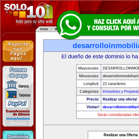
desarrolloinmobil
El dueño de este dominio lo ha
Mayusculas:
DESARROLLOINMOB
Minusculas:
desarrolloinmobiliar
Longitud:
22 caracteres
Categorias:
Inmuebles y Propied
Precio:
Realizar una oferta!
Visitar!
desarrolloinmobiliar
Serán consideradas ofer
Realizar una Oferta