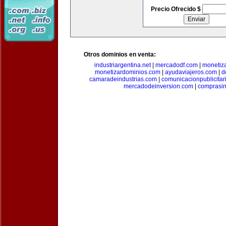
Precio Ofrecido $
Otros dominios en venta:
industriargentina.net
|
mercadodf.com
|
monetiz
monetizardominios.com
|
ayudaviajeros.com
|
d
camaradeindustrias.com
|
comunicacionpublicitar
mercadodeinversion.com
|
comprasin