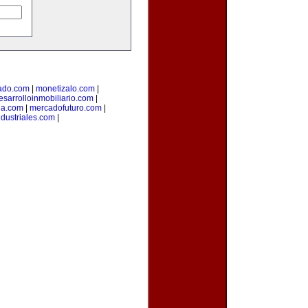
ado.com
|
monetizalo.com
|
esarrolloinmobiliario.com
|
ia.com
|
mercadofuturo.com
|
dustriales.com
|