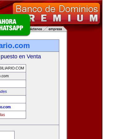
iario.com
 puesto en Venta
ILIARIO.COM
io.com
ades
io.com
tas