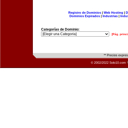
Registro de Dominios
|
Web Hosting
|
D
Dominios Expirados
|
Industrias
|
Indu
Categorías de Dominio:
[Pág. princi
** Precios expre
© 2002/2022 Solo10.com