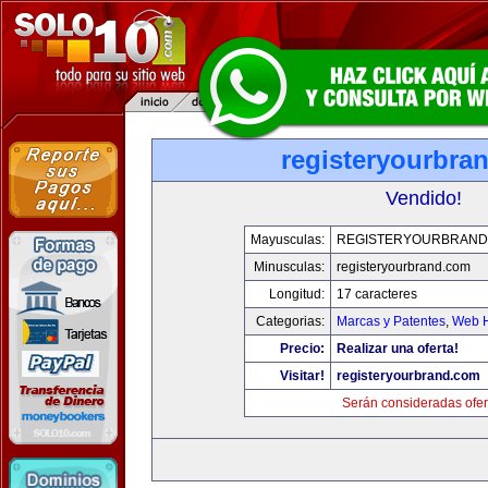
registeryourbra
Vendido!
Mayusculas:
REGISTERYOURBRAND
Minusculas:
registeryourbrand.com
Longitud:
17 caracteres
Categorias:
Marcas y Patentes
,
Web H
Precio:
Realizar una oferta!
Visitar!
registeryourbrand.com
Serán consideradas ofer