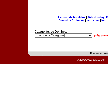
Registro de Dominios
|
Web Hosting
|
D
Dominios Expirados
|
Industrias
|
Indu
Categorías de Dominio:
[Pág. princi
** Precios expre
© 2002/2022 Solo10.com