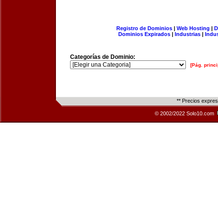
Registro de Dominios
|
Web Hosting
|
D
Dominios Expirados
|
Industrias
|
Indu
Categorías de Dominio:
[Pág. princi
** Precios expre
© 2002/2022 Solo10.com