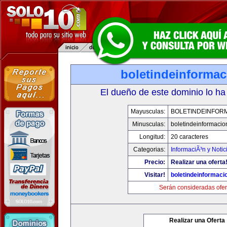
boletindeinforma
El dueño de este dominio lo ha
Mayusculas:
BOLETINDEINFOR
Minusculas:
boletindeinformaci
Longitud:
20 caracteres
Categorias:
InformaciÃ³n y Notic
Precio:
Realizar una oferta
Visitar!
boletindeinformaci
Serán consideradas ofer
Realizar una Oferta