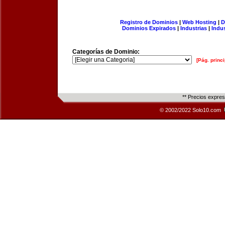
Registro de Dominios
|
Web Hosting
|
D
Dominios Expirados
|
Industrias
|
Indu
Categorías de Dominio:
[Pág. princi
** Precios expre
© 2002/2022 Solo10.com