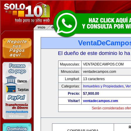
VentaDeCampo
El dueño de este dominio lo ha
Mayusculas:
VENTADECAMPOS.COM
Minusculas:
ventadecampos.com
Longitud:
13 caracteres
Categorias:
Inmuebles y Propiedades
,
Ven
Precio:
$7,900.00
Visitar!
ventadecampos.com
Serán consideradas ofer
R