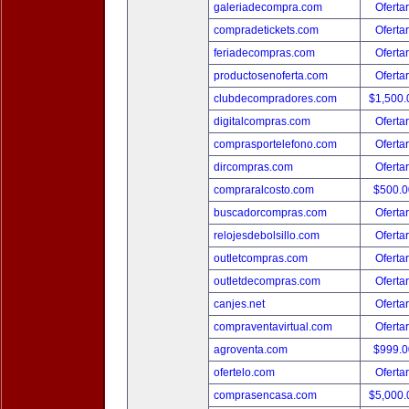
galeriadecompra.com
Oferta
compradetickets.com
Oferta
feriadecompras.com
Oferta
productosenoferta.com
Oferta
clubdecompradores.com
$1,500
digitalcompras.com
Oferta
comprasportelefono.com
Oferta
dircompras.com
Oferta
compraralcosto.com
$500.
buscadorcompras.com
Oferta
relojesdebolsillo.com
Oferta
outletcompras.com
Oferta
outletdecompras.com
Oferta
canjes.net
Oferta
compraventavirtual.com
Oferta
agroventa.com
$999.
ofertelo.com
Oferta
comprasencasa.com
$5,000