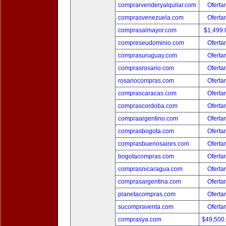
comprarvenderyalquilar.com
Oferta
comprasvenezuela.com
Oferta
comprasalmayor.com
$1,499
compreseudominio.com
Oferta
comprasuruguay.com
Oferta
comprasrosario.com
Oferta
rosariocompras.com
Oferta
comprascaracas.com
Oferta
comprascordoba.com
Oferta
compraargentino.com
Oferta
comprasbogota.com
Oferta
comprasbuenosaires.com
Oferta
bogotacompras.com
Oferta
comprasnicaragua.com
Oferta
comprasargentina.com
Oferta
planetacompras.com
Oferta
sucompraventa.com
Oferta
comprasya.com
$49,500