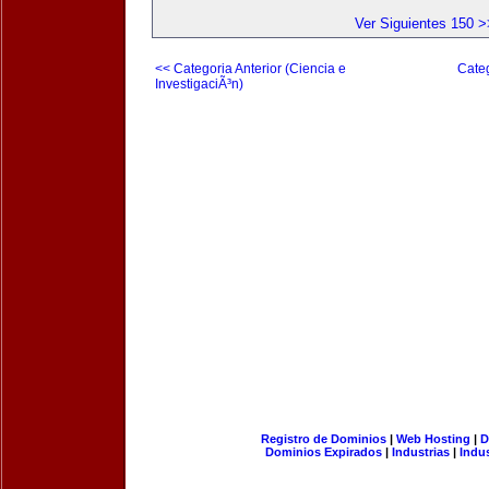
Ver Siguientes 150 >
<< Categoria Anterior (Ciencia e
Cate
InvestigaciÃ³n)
Registro de Dominios
|
Web Hosting
|
D
Dominios Expirados
|
Industrias
|
Indu