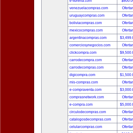
e-libreria.com
$800.
venezuelacompras.com
Oferta
uruguaycompras.com
Oferta
boliviacompras.com
Oferta
mexicocompras.com
Oferta
argentinacompras.com
$3,499
comerciosynegocios.com
Oferta
clickcompra.com
$9,500
carrodecompra.com
Oferta
carrodecompras.com
Oferta
digicompra.com
$1,500
mis-compras.com
Oferta
e-compraventa.com
$3,000
comprasnetwork.com
Oferta
e-compra.com
$5,000
circulodecompras.com
Oferta
catalogosdecompras.com
Oferta
celularcompras.com
Oferta